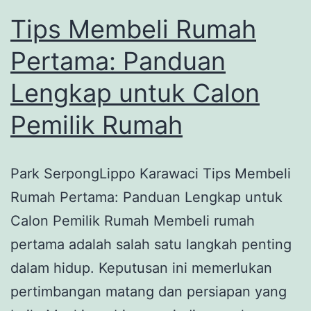
Tips Membeli Rumah
Pertama: Panduan
Lengkap untuk Calon
Pemilik Rumah
Park SerpongLippo Karawaci Tips Membeli
Rumah Pertama: Panduan Lengkap untuk
Calon Pemilik Rumah Membeli rumah
pertama adalah salah satu langkah penting
dalam hidup. Keputusan ini memerlukan
pertimbangan matang dan persiapan yang