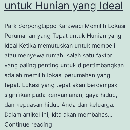
untuk Hunian yang Ideal
Park SerpongLippo Karawaci Memilih Lokasi
Perumahan yang Tepat untuk Hunian yang
Ideal Ketika memutuskan untuk membeli
atau menyewa rumah, salah satu faktor
yang paling penting untuk dipertimbangkan
adalah memilih lokasi perumahan yang
tepat. Lokasi yang tepat akan berdampak
signifikan pada kenyamanan, gaya hidup,
dan kepuasan hidup Anda dan keluarga.
Dalam artikel ini, kita akan membahas…
Memilih
Continue reading