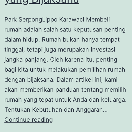
Park SerpongLippo Karawaci Membeli
rumah adalah salah satu keputusan penting
dalam hidup. Rumah bukan hanya tempat
tinggal, tetapi juga merupakan investasi
jangka panjang. Oleh karena itu, penting
bagi kita untuk melakukan pemilihan rumah
dengan bijaksana. Dalam artikel ini, kami
akan memberikan panduan tentang memilih
rumah yang tepat untuk Anda dan keluarga.
Tentukan Kebutuhan dan Anggaran…
Memilih
Continue reading
Rumah