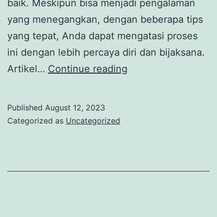
baik. Meskipun bisa menjadi pengalaman
yang menegangkan, dengan beberapa tips
yang tepat, Anda dapat mengatasi proses
ini dengan lebih percaya diri dan bijaksana.
Tips
Artikel…
Continue reading
Membeli
Rumah
Published
August 12, 2023
Pertama:
Categorized as
Uncategorized
Panduan
Lengkap
untuk
Calon
Pemilik
Rumah