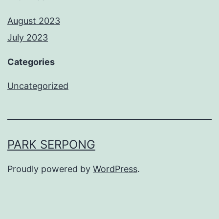
August 2023
July 2023
Categories
Uncategorized
PARK SERPONG
Proudly powered by
WordPress
.